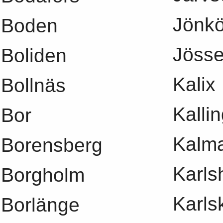
Jönkö
Boden
Jösse
Boliden
Kalix
Bollnäs
Kalli
Bor
Kalm
Borensberg
Karl
Borgholm
Karls
Borlänge