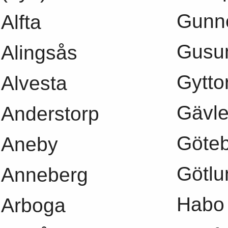
Gunn
Alfta
Gusu
Alingsås
Gytto
Alvesta
Gävl
Anderstorp
Göte
Aneby
Götlu
Anneberg
Habo
Arboga