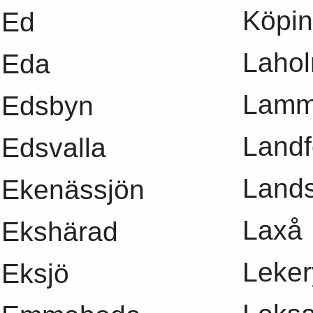
Köpi
Ed
Laho
Eda
Lamm
Edsbyn
Landf
Edsvalla
Land
Ekenässjön
Laxå
Ekshärad
Leker
Eksjö