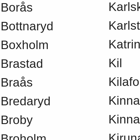
Karls
Borås
Karls
Bottnaryd
Katri
Boxholm
Kil
Brastad
Kilafo
Braås
Kinna
Bredaryd
Kinna
Broby
Kirun
Broholm