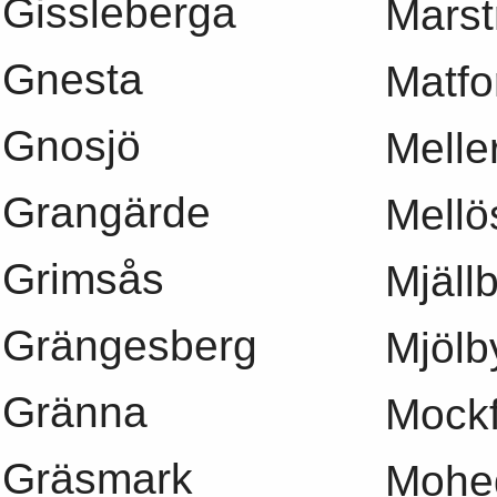
Gissleberga
Marst
Gnesta
Matfo
Gnosjö
Melle
Grangärde
Mellö
Grimsås
Mjäll
Grängesberg
Mjölb
Gränna
Mockf
Gräsmark
Mohe