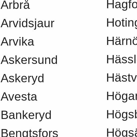
Hagfo
Arbrå
Hotin
Arvidsjaur
Härn
Arvika
Häss
Askersund
Häst
Askeryd
Höga
Avesta
Högs
Bankeryd
Högsä
Bengtsfors