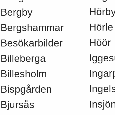
Hörb
Bergby
Hörle
Bergshammar
Höör
Besökarbilder
Igge
Billeberga
Ingar
Billesholm
Ingel
Bispgården
Insjö
Bjursås