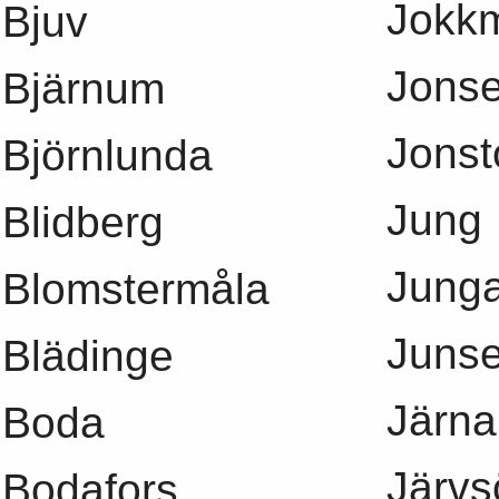
Jokk
Bjuv
Jons
Bjärnum
Jonst
Björnlunda
Jung
Blidberg
Jung
Blomstermåla
Junse
Blädinge
Järna
Boda
Järvs
Bodafors