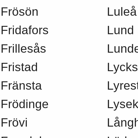
Frösön
Luleå
Fridafors
Lund
Frillesås
Lund
Fristad
Lycks
Fränsta
Lyres
Frödinge
Lysek
Frövi
Långh