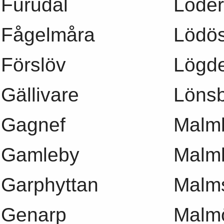
Furudal
Löde
Fågelmåra
Lödö
Förslöv
Lögd
Gällivare
Löns
Gagnef
Malm
Gamleby
Malm
Garphyttan
Malms
Genarp
Malm