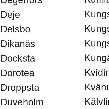
Kung
Deje
Kung
Delsbo
Kung
Dikanäs
Kung
Docksta
Kvidi
Dorotea
Kvän
Droppsta
Kälvl
Duveholm