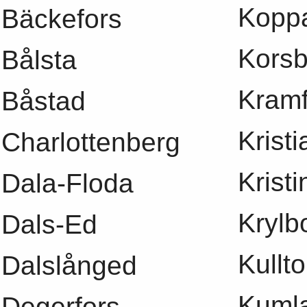
Kopp
Bäckefors
Kors
Bålsta
Kramf
Båstad
Krist
Charlottenberg
Krist
Dala-Floda
Krylb
Dals-Ed
Kullto
Dalslånged
Kuml
Degerfors