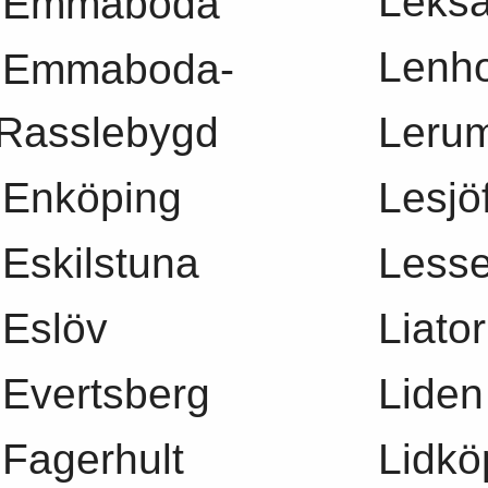
Leks
Emmaboda
Lenh
Emmaboda-
Rasslebygd
Leru
Enköping
Lesjö
Eskilstuna
Less
Eslöv
Liato
Evertsberg
Liden
Fagerhult
Lidkö