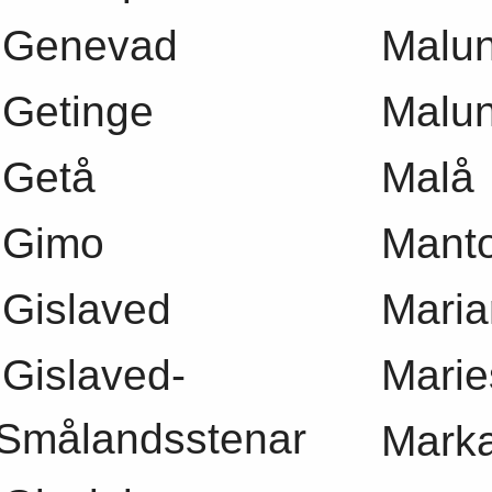
Genevad
Malu
Getinge
Malun
Getå
Malå
Gimo
Mant
Gislaved
Maria
Gislaved-
Marie
Smålandsstenar
Mark