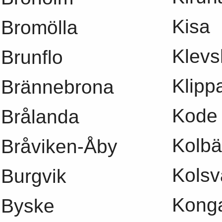
Kisa
Bromölla
Klevs
Brunflo
Klipp
Brännebrona
Kode
Brålanda
Kolbä
Bråviken-Åby
Kolsv
Burgvik
Kong
Byske